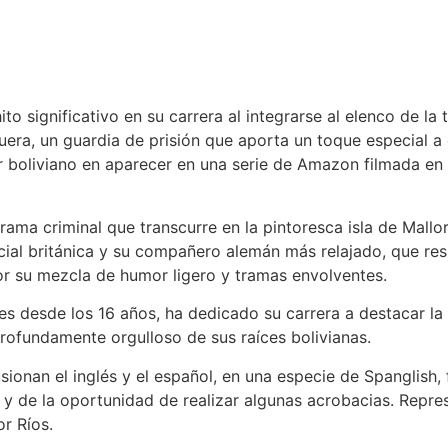
to significativo en su carrera al integrarse al elenco de l
uera, un guardia de prisión que aporta un toque especial a 
er boliviano en aparecer en una serie de Amazon filmada en
 drama criminal que transcurre en la pintoresca isla de Mal
icial británica y su compañero alemán más relajado, que re
 por su mezcla de humor ligero y tramas envolventes.
dres desde los 16 años, ha dedicado su carrera a destacar l
profundamente orgulloso de sus raíces bolivianas.
onan el inglés y el español, en una especie de Spanglish, 
 y de la oportunidad de realizar algunas acrobacias. Repres
or Ríos.